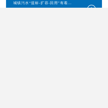
城镇污水“提标-扩容-回用”有着...
02
分散式生活污水处理技术
分散式生活污水处理技术是生物强化
处理技术与增强型中空纤维超滤...
03
工业废水深度处理回用及零排放
资源化技术
工业废水深度处理回用及零排放技术
系超滤膜、纳滤膜、电驱动膜等...