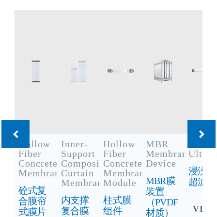
Hollow
Inner-
Hollow
MBR
Immer
Fiber
Support
Fiber
Membrane
Ultraf
Concrete
Composite
Concrete
Device
浸没式
Membrane
Curtain
Membrane
MBR膜
超滤
Membrane
Module
砼式复
装置
内支撑
柱式膜
合膜帘
（PVDF
VIE
复合膜
组件
式膜片
材质）