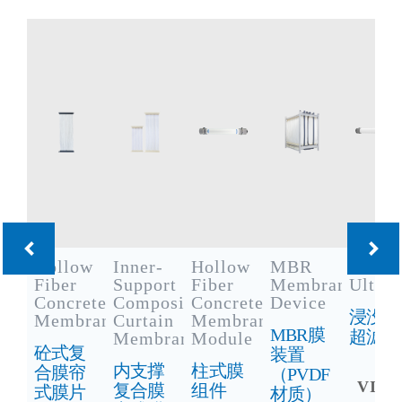
Hollow
Inner-
Hollow
MBR
Immer
Fiber
Support
Fiber
Membrane
Ultraf
Concrete
Composite
Concrete
Device
浸没式
Membrane
Curtain
Membrane
MBR膜
超滤
Membrane
Module
砼式复
装置
内支撑
柱式膜
合膜帘
（PVDF
VIE
复合膜
组件
式膜片
材质）