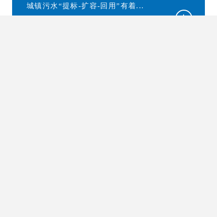
城镇污水“提标-扩容-回用”有着...
02
分散式生活污水处理技术
分散式生活污水处理技术是生物强化
处理技术与增强型中空纤维超滤...
03
工业废水深度处理回用及零排放
资源化技术
工业废水深度处理回用及零排放技术
系超滤膜、纳滤膜、电驱动膜等...