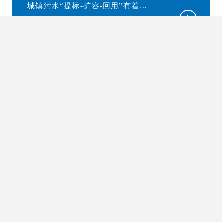
城镇污水“提标-扩容-回用”有着...
02
分散式生活污水处理技术
分散式生活污水处理技术是生物强化
处理技术与增强型中空纤维超滤...
03
工业废水深度处理回用及零排放
资源化技术
工业废水深度处理回用及零排放技术
系超滤膜、纳滤膜、电驱动膜等...