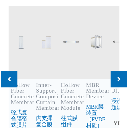
Hollow
Inner-
Hollow
MBR
Immer
Fiber
Support
Fiber
Membrane
Ultraf
Concrete
Composite
Concrete
Device
浸没式
Membrane
Curtain
Membrane
MBR膜
超滤
Membrane
Module
砼式复
装置
内支撑
柱式膜
合膜帘
（PVDF
VIE
复合膜
组件
式膜片
材质）