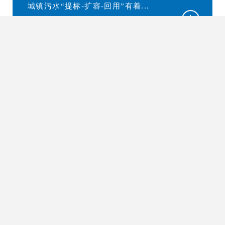
城镇污水“提标-扩容-回用”有着...
02
分散式生活污水处理技术
分散式生活污水处理技术是生物强化
处理技术与增强型中空纤维超滤...
03
工业废水深度处理回用及零排放
资源化技术
工业废水深度处理回用及零排放技术
系超滤膜、纳滤膜、电驱动膜等...