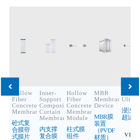
Hollow
Inner-
Hollow
MBR
Immer
Fiber
Support
Fiber
Membrane
Ultraf
Concrete
Composite
Concrete
Device
浸没式
Membrane
Curtain
Membrane
MBR膜
超滤
Membrane
Module
砼式复
装置
内支撑
柱式膜
合膜帘
（PVDF
VIE
复合膜
组件
式膜片
材质）