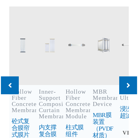
Hollow
Inner-
Hollow
MBR
Immer
Fiber
Support
Fiber
Membrane
Ultraf
Concrete
Composite
Concrete
Device
浸没式
Membrane
Curtain
Membrane
MBR膜
超滤
Membrane
Module
砼式复
装置
内支撑
柱式膜
合膜帘
（PVDF
VIE
复合膜
组件
式膜片
材质）