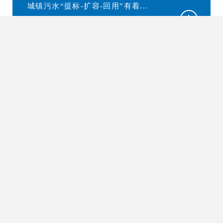
城镇污水“提标-扩容-回用”有着...
02
分散式生活污水处理技术
分散式生活污水处理技术是生物强化
处理技术与增强型中空纤维超滤...
03
工业废水深度处理回用及零排放
资源化技术
工业废水深度处理回用及零排放技术
系超滤膜、纳滤膜、电驱动膜等...