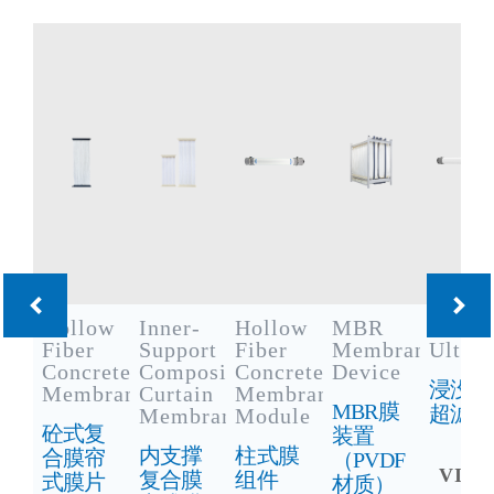
Hollow
Inner-
Hollow
MBR
Immer
Fiber
Support
Fiber
Membrane
Ultraf
Concrete
Composite
Concrete
Device
浸没式
Membrane
Curtain
Membrane
MBR膜
超滤
Membrane
Module
砼式复
装置
内支撑
柱式膜
合膜帘
（PVDF
VIE
复合膜
组件
式膜片
材质）