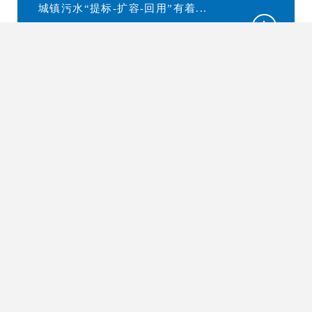
城镇污水“提标-扩容-回用”有着...
02
分散式生活污水处理技术
分散式生活污水处理技术是生物强化
处理技术与增强型中空纤维超滤...
03
工业废水深度处理回用及零排放
资源化技术
工业废水深度处理回用及零排放技术
系超滤膜、纳滤膜、电驱动膜等...